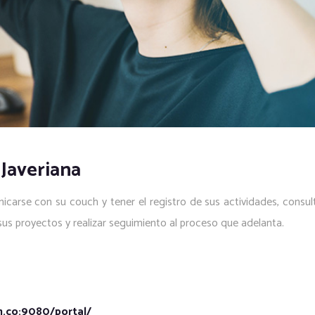
 Javeriana
carse con su couch y tener el registro de sus actividades, consult
r sus proyectos y realizar seguimiento al proceso que adelanta.
m.co:9080/portal/